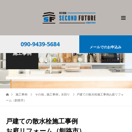
090-9439-5684
メールでのお申込み
施工事例
施工事例
その他
,
施工事例
,
水回り
戸建ての散水栓施工事例お庭リフォ
ーム（釧路市）
戸建ての散水栓施工事例
お庭リフォーム（釧路市）