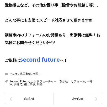
置物撤去など、その他お困り事（除雪やお引越し等）。
どんな事にも安価でスピード対応させて頂きます!!!
釧路市内のリフォームのお見積もり、出張料は無料！お
気軽にお問合せください(^^)/
second future
ご依頼は
へ！
その他
,
施工事例
,
水回り
Second Futur
,
セカンドフューチャー 散水栓 リフォーム
,
一軒
家
,
戸建て
,
施工事例
,
釧路