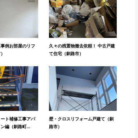
工事例お部屋のリフ
久々の残置物撤去依頼！ 中古戸建
市）
て住宅（釧路市）
リート補修工事アパ
壁・クロスリフォーム戸建て（釧
ン編（釧路町...
路市）