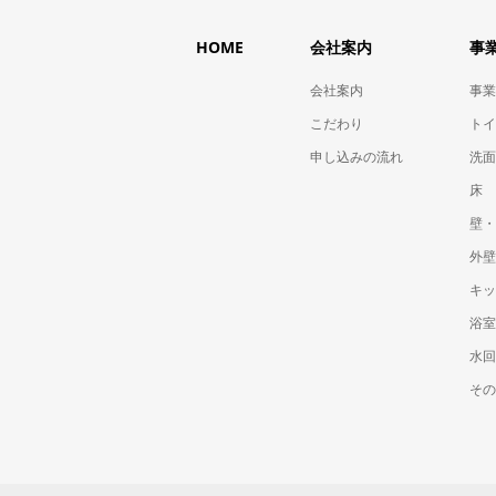
HOME
会社案内
事
会社案内
事業
こだわり
トイ
申し込みの流れ
洗面
床
壁・
外壁
キッ
浴室
水回
その