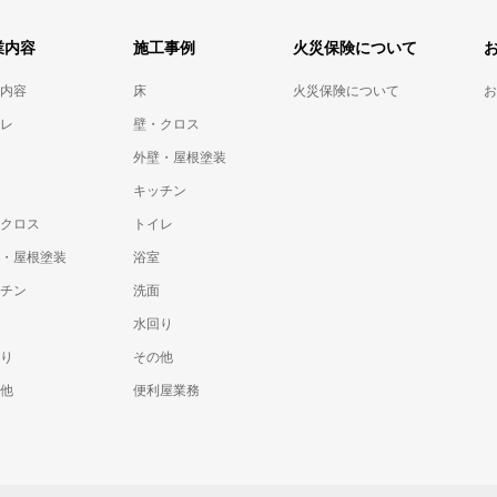
業内容
施工事例
火災保険について
内容
床
火災保険について
お
レ
壁・クロス
外壁・屋根塗装
キッチン
クロス
トイレ
・屋根塗装
浴室
チン
洗面
水回り
り
その他
他
便利屋業務