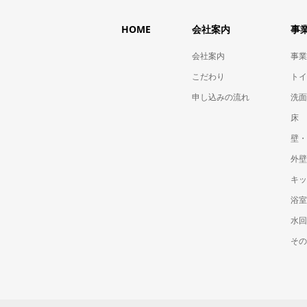
HOME
会社案内
事
会社案内
事業
こだわり
トイ
申し込みの流れ
洗面
床
壁・
外壁
キッ
浴室
水回
その