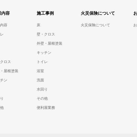
業内容
施工事例
火災保険について
内容
床
火災保険について
お
レ
壁・クロス
外壁・屋根塗装
キッチン
クロス
トイレ
・屋根塗装
浴室
チン
洗面
水回り
り
その他
他
便利屋業務