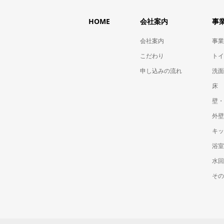
HOME
会社案内
事
会社案内
事業
こだわり
トイ
申し込みの流れ
洗面
床
壁・
外壁
キッ
浴室
水回
その