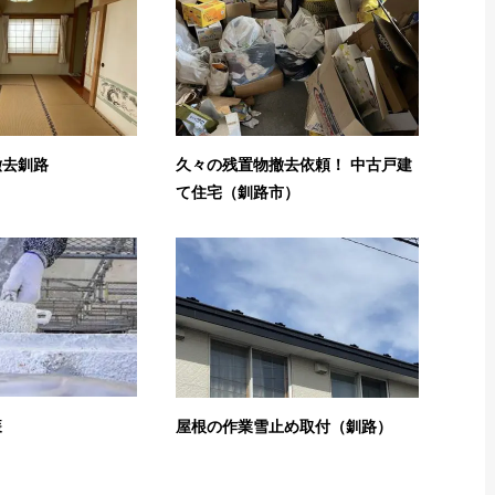
撤去釧路
久々の残置物撤去依頼！ 中古戸建
て住宅（釧路市）
装
屋根の作業雪止め取付（釧路）