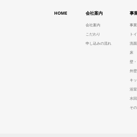
HOME
会社案内
事
会社案内
事業
こだわり
トイ
申し込みの流れ
洗面
床
壁・
外壁
キッ
浴室
水回
その