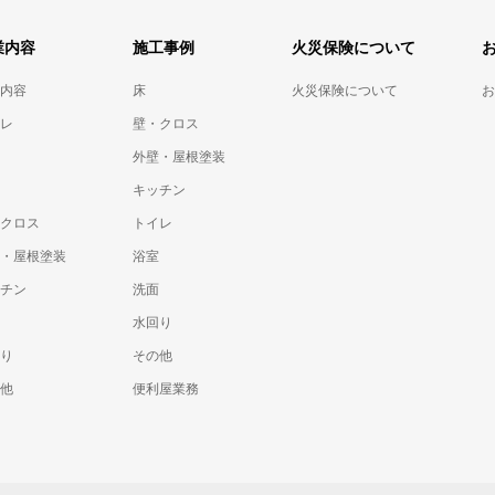
業内容
施工事例
火災保険について
内容
床
火災保険について
お
レ
壁・クロス
外壁・屋根塗装
キッチン
クロス
トイレ
・屋根塗装
浴室
チン
洗面
水回り
り
その他
他
便利屋業務