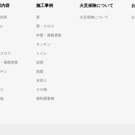
業内容
施工事例
火災保険について
内容
床
火災保険について
お
レ
壁・クロス
外壁・屋根塗装
キッチン
クロス
トイレ
・屋根塗装
浴室
チン
洗面
水回り
り
その他
他
便利屋業務